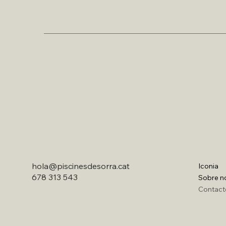
hola@piscinesdesorra.cat
Iconia
678 313 543
Sobre n
Contact