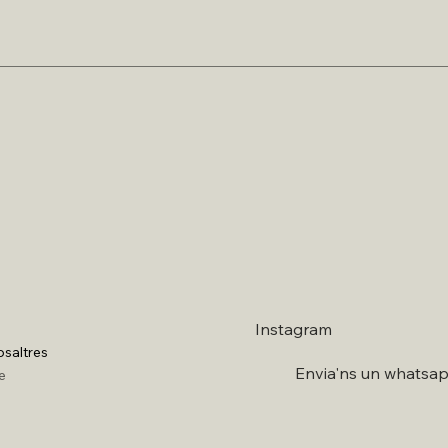
Instagram
osaltres
Envia'ns un whatsa
e