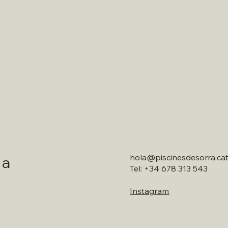
hola@piscinesdesorra.ca
 a
Tel: +34 678 313 543
Instagram